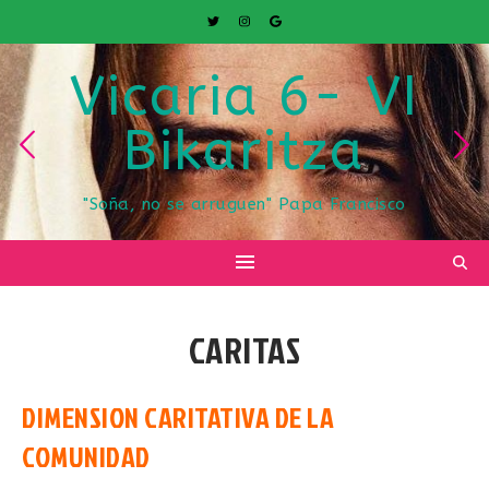
Vicaria 6- VI
Bikaritza
"Soña, no se arruguen" Papa Francisco
CARITAS
DIMENSION CARITATIVA DE LA
COMUNIDAD