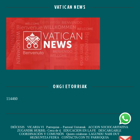
VATICAN NEWS
ONGI ETORRIAK
114460
DIÓCESIS
VICARIA VI
Parroquias – Pastoral Unitateak
ACCION SOCIOCARITATIVA
ZUGANDIK HURBIL- Cerca de tí
EDUCACION EN LA FE
DESCARGABLE
COORDINACIÓN Y COMUNIÓN
Quiero colaborar- LAGUNDU NAHI DUT
HEZKUNTZA FEDEA
CONTACTA CON TU PARROQUIA