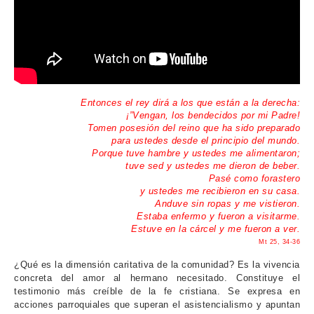
Entonces el rey dirá a los que están a la derecha:
¡”Vengan, los bendecidos por mi Padre!
Tomen posesión del reino que ha sido preparado
para ustedes desde el principio del mundo.
Porque tuve hambre y ustedes me alimentaron;
tuve sed y ustedes me dieron de beber.
Pasé como forastero
y ustedes me recibieron en su casa.
Anduve sin ropas y me vistieron.
Estaba enfermo y fueron a visitarme.
Estuve en la cárcel y me fueron a ver.
Mt 25, 34-36
¿Qué es la dimensión caritativa de la comunidad? Es la vivencia
concreta del amor al hermano necesitado. Constituye el
testimonio más creíble de la fe cristiana. Se expresa en
acciones parroquiales que superan el asistencialismo y apuntan