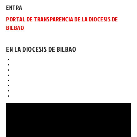
ENTRA
PORTAL DE TRANSPARENCIA DE LA DIOCESIS DE
BILBAO
EN LA DIOCESIS DE BILBAO
Quiénes somos
Organigrama
Estatutos / Reglamentos
Subvenciones / Convenios
Balances económicos
Resumen Actividades anuales
Percepción sobre la Iglesia en Bizkaia
Sede única