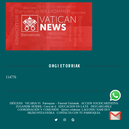
ONGI ETORRIAK
114776
DIÓCESIS
VICARIA VI
Parroquias – Pastoral Unitateak
ACCION SOCIOCARITATIVA
ZUGANDIK HURBIL- Cerca de tí
EDUCACION EN LA FE
DESCARGABLE
COORDINACIÓN Y COMUNIÓN
Quiero colaborar- LAGUNDU NAHI DUT
HEZKUNTZA FEDEA
CONTACTA CON TU PARROQUIA