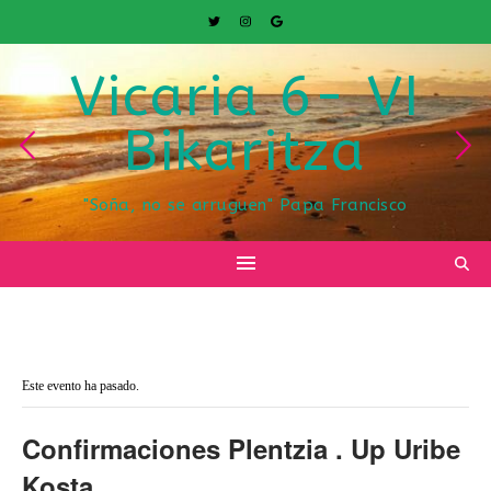
Vicaria 6- VI
Bikaritza
"Soña, no se arruguen" Papa Francisco
« Todos los Eventos
Este evento ha pasado.
Confirmaciones Plentzia . Up Uribe
Kosta