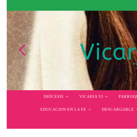
Vicar
"
DIÓCESIS
VICARIA VI
PARROQU
EDUCACION EN LA FE
DESCARGABLE