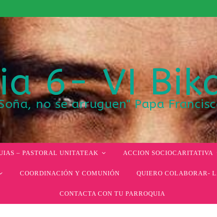
ia 6- VI Bik
Soña, no se arruguen" Papa Francis
IAS – PASTORAL UNITATEAK
ACCION SOCIOCARITATIVA
COORDINACIÓN Y COMUNIÓN
QUIERO COLABORAR- L
CONTACTA CON TU PARROQUIA