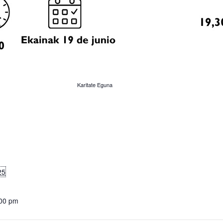
Karitate Eguna
25
:00 pm