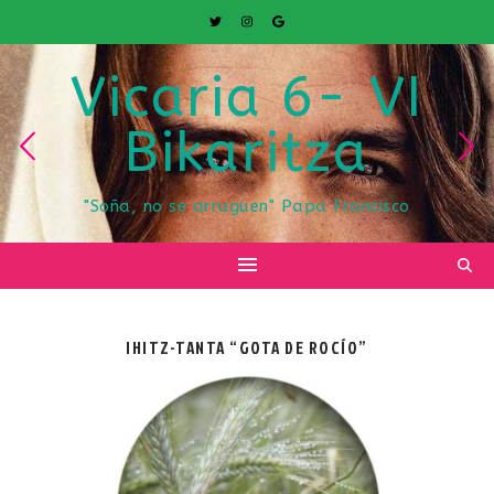
Vicaria 6- VI
Bikaritza
"Soña, no se arruguen" Papa Francisco
IHITZ-TANTA “GOTA DE ROCÍO”