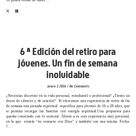
COMUNICACIÓN- KOMUNIKAZIO
6 ª Edición del retiro para
jóvenes. Un fin de semana
inolvidable
enero 7, 2026
/
No Comments
¿Necesitas discernir en tu vida personal, estudiantil o profesional? ¿Tienes un
deseo de silencio y de oración? Te ofrecemos una experiencia de retiro de fin
de semana una jornada espiritual específica para jóvenes de 16 a 29 años, que
te permita recargar las baterías con energía espiritual.Una propuesta para
quedar conectado con lo esencial. Ábrete a es esta experiencia muy personal,
en la que estarás “en contacto con Dios” y también con una misma. Fecha:
7…