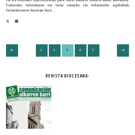
Gainerako informazioa eta izena emateko eta ordaintzeko argibideak
formularioaren hasieran ikusi…
1
2
3
4
5
REVISTA DIOCESANA-