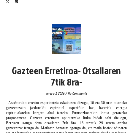
COMUNICACIÓN- KOMUNIKAZIO
Gazteen Erretiroa- Otsailaren
7tik 8ra-
enero 7, 2026
/
No Comments
Asteburuko erretiro-esperientzia eskaintzen dizugu, 16 eta 30 urte bitarteko
gazteentzako jardunaldi espiritual espezifiko bat, bateriak energia
espiritualarekin kargatu ahal izateko. Funtsezkoarekin lotuta geratzeko
proposamena. Gazteen erretirora apuntatzeko linka bidali nahi dizuegu,
Berrizen izango dena otsailaren 7tik 8ra. 16 urtetik 29 urtera arteko
gazteentzat izango da. Mailatan banatuta egongo da, eta maila horiek adinaren
eta era honetako esperientzietan parte hartu izanaren arabera daude antolatuta.