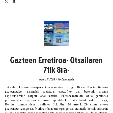
COMUNICACIÓN- KOMUNIKAZIO
Gazteen Erretiroa- Otsailaren
7tik 8ra-
enero 7, 2026
/
No Comments
Asteburuko erretiro-esperientzia eskaintzen dizugu, 16 eta 30 urte bitarteko
gazteentzako jardunaldi espiritual espezifiko bat, bateriak energia
espiritualarekin kargatu ahal izateko. Funtsezkoarekin lotuta geratzeko
proposamena. Gazteen erretirora apuntatzeko linka bidali nahi dizuegu,
Berrizen izango dena otsailaren 7tik 8ra. 16 urtetik 29 urtera arteko
gazteentzat izango da. Mailatan banatuta egongo da, eta maila horiek adinaren
eta era honetako esperientzietan parte hartu izanaren arabera daude antolatuta.