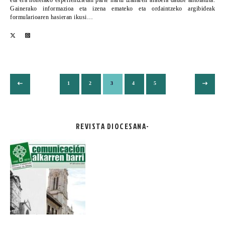
Gainerako informazioa eta izena emateko eta ordaintzeko argibideak
formularioaren hasieran ikusi…
1
2
3
4
5
REVISTA DIOCESANA-