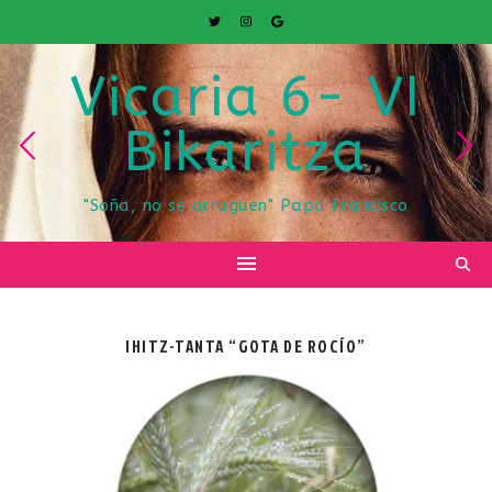
Vicaria 6- VI
Bikaritza
"Soña, no se arruguen" Papa Francisco
IHITZ-TANTA “GOTA DE ROCÍO”