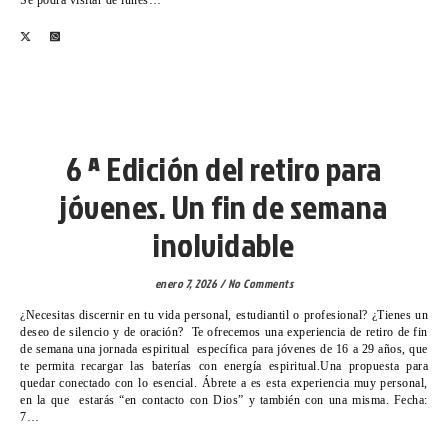
COMUNICACIÓN- KOMUNIKAZIO
6 ª Edición del retiro para
jóvenes. Un fin de semana
inolvidable
enero 7, 2026
/
No Comments
¿Necesitas discernir en tu vida personal, estudiantil o profesional? ¿Tienes un
deseo de silencio y de oración? Te ofrecemos una experiencia de retiro de fin
de semana una jornada espiritual específica para jóvenes de 16 a 29 años, que
te permita recargar las baterías con energía espiritual.Una propuesta para
quedar conectado con lo esencial. Ábrete a es esta experiencia muy personal,
en la que estarás “en contacto con Dios” y también con una misma. Fecha:
7…