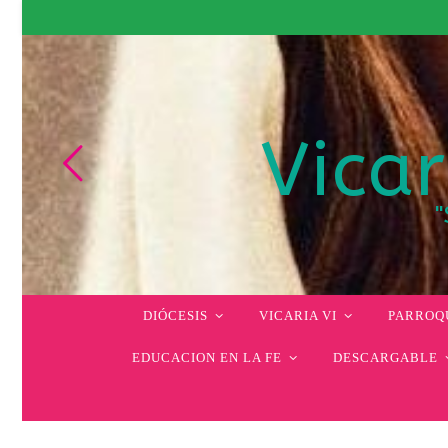
Vicar
"
DIÓCESIS
VICARIA VI
PARROQU
EDUCACION EN LA FE
DESCARGABLE