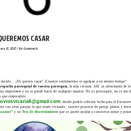
CACIÓN- KOMUNIKAZIO
QUEREMOS CASAR
ero 12, 2022
/
No Comments
ís decido… ¡Os quereis casar! ¡Cuantos sentimientos se agolpan a un mismo tiempo!
espacho parroquial de vuestra parroquia
, la más cercana. Allí os informarán de lo
muy importante y no se puede hacer de cualquier manera. No os preocupeís, no es tan d
no que emprendeís.
oviosvicaria6@gmail.com
, donde podeís solicitar fecha para el Encuentr
tir con otras parejas lo que estaís viviendo, vuestro proyecto de pareja, planes y de
asamos”
y un
Test de discernimiento
que os puede ayudar a conoceros mejor y pone