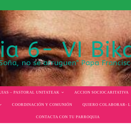
ia 6- VI Bik
Soña, no se arruguen" Papa Francis
IAS – PASTORAL UNITATEAK
ACCION SOCIOCARITATIVA
COORDINACIÓN Y COMUNIÓN
QUIERO COLABORAR- L
CONTACTA CON TU PARROQUIA