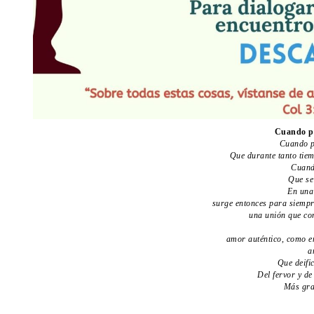
Cuando po
Cuando p
Que durante tanto tiem
Cuand
Que se
En una
surge entonces para siemp
una unión que com
amor auténtico, como e
a
Que deifi
Del fervor y de
Más gra