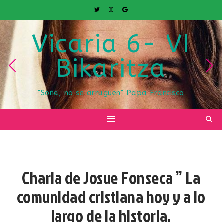
Vicaria 6- VI
Bikaritza
"Soña, no se arruguen" Papa Francisco
VICARIA VI
Charla de Josue Fonseca ” La
comunidad cristiana hoy y a lo
largo de la historia.