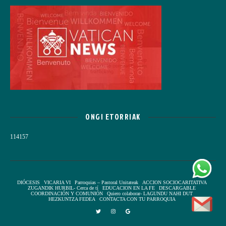
ONGI ETORRIAK
114157
DIÓCESIS
VICARIA VI
Parroquias – Pastoral Unitateak
ACCION SOCIOCARITATIVA
ZUGANDIK HURBIL- Cerca de tí
EDUCACION EN LA FE
DESCARGABLE
COORDINACIÓN Y COMUNIÓN
Quiero colaborar- LAGUNDU NAHI DUT
HEZKUNTZA FEDEA
CONTACTA CON TU PARROQUIA