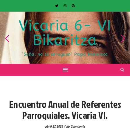
Vicaria 6- VI
Bikaritza
"Soña, no se arruguen" Papa Francisco
VICARIA VI
Encuentro Anual de Referentes
Parroquiales. Vicaría VI.
abril 27, 2026
/
No Comments