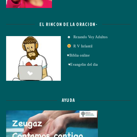
EL RINCON DE LA ORACION-
☻ Rezando Voy Adultos
R V Infantil
♥Biblia online
♥Evangelio del dia
AYUDA