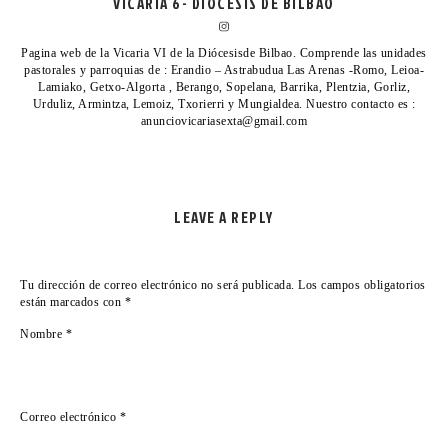
VICARIA 6- DIÓCESIS DE BILBAO
Pagina web de la Vicaria VI de la Diócesisde Bilbao. Comprende las unidades
pastorales y parroquias de : Erandio – Astrabudua Las Arenas -Romo, Leioa-
Lamiako, Getxo-Algorta , Berango, Sopelana, Barrika, Plentzia, Gorliz,
Urduliz, Armintza, Lemoiz, Txorierri y Mungialdea. Nuestro contacto es :
anunciovicariasexta@gmail.com
LEAVE A REPLY
Tu dirección de correo electrónico no será publicada.
Los campos obligatorios
están marcados con
*
Nombre
*
Correo electrónico
*