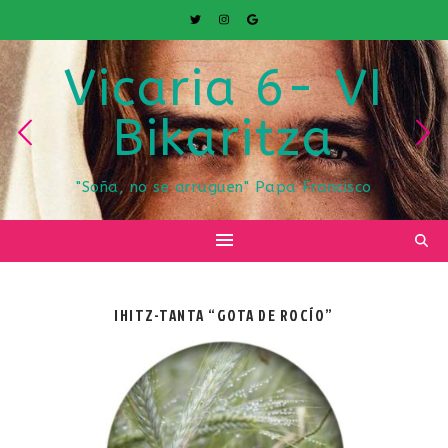
Vicaria 6- VI
Bikaritza
"Soña, no se arruguen" Papa Francisco
IHITZ-TANTA “GOTA DE ROCÍO”