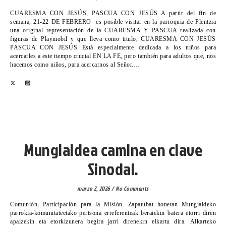
CUARESMA CON JESÚS, PASCUA CON JESÚS A partir del fin de
semana, 21-22 DE FEBRERO es posible visitar en la parroquia de Plentzia
una original representación de la CUARESMA Y PASCUA realizada con
figuras de Playmobil y que lleva como titulo, CUARESMA CON JESÚS
PASCUA CON JESÚS Está especialmente dedicada a los niños para
acercarles a este tiempo crucial EN LA FE, pero también para adultos que, nos
hacemos como niños, para acercarnos al Señor.…
VICARIA VI
Mungialdea camina en clave
Sinodal.
marzo 2, 2026
/
No Comments
Comunión, Participación para la Misión. Zapatubat honetan Mungialdeko
parrokia-komunitateetako pertsona erreferenteak beraiekin batera etorri diren
apaizekin eta etorkizunera begira jarri direnekin elkartu dira. Alkarteko