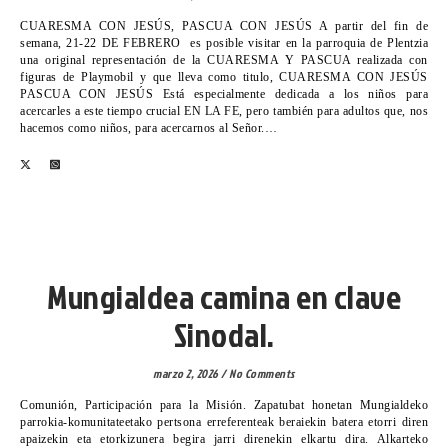
CUARESMA CON JESÚS, PASCUA CON JESÚS A partir del fin de
semana, 21-22 DE FEBRERO es posible visitar en la parroquia de Plentzia
una original representación de la CUARESMA Y PASCUA realizada con
figuras de Playmobil y que lleva como titulo, CUARESMA CON JESÚS
PASCUA CON JESÚS Está especialmente dedicada a los niños para
acercarles a este tiempo crucial EN LA FE, pero también para adultos que, nos
hacemos como niños, para acercarnos al Señor.…
VICARIA VI
Mungialdea camina en clave
Sinodal.
marzo 2, 2026
/
No Comments
Comunión, Participación para la Misión. Zapatubat honetan Mungialdeko
parrokia-komunitateetako pertsona erreferenteak beraiekin batera etorri diren
apaizekin eta etorkizunera begira jarri direnekin elkartu dira. Alkarteko