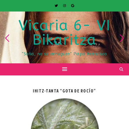
Vicaria 6- VI
Bikaritza
"Soña, no se arruguen" Papa Francisco
IHITZ-TANTA “GOTA DE ROCÍO”